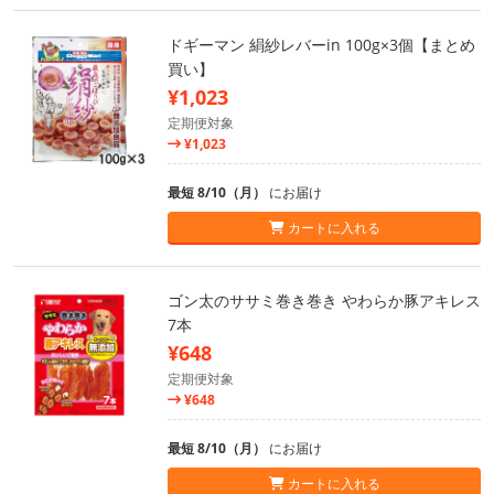
ドギーマン 絹紗レバーin 100g×3個【まとめ
買い】
¥1,023
定期便対象
¥1,023
最短 8/10（月）
にお届け
カートに入れる
ゴン太のササミ巻き巻き やわらか豚アキレス
7本
¥648
定期便対象
¥648
最短 8/10（月）
にお届け
カートに入れる