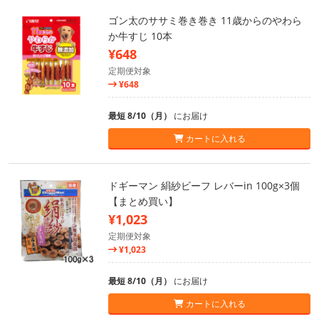
ゴン太のササミ巻き巻き 11歳からのやわら
か牛すじ 10本
¥648
定期便対象
¥648
最短 8/10（月）
にお届け
カートに入れる
ドギーマン 絹紗ビーフ レバーin 100g×3個
【まとめ買い】
¥1,023
定期便対象
¥1,023
最短 8/10（月）
にお届け
カートに入れる