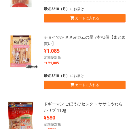
最短 8/10（月）
にお届け
カートに入れる
チョイでか ささみガムの星 7本×3個【まとめ
買い】
¥1,085
定期便対象
¥1,085
最短 8/10（月）
にお届け
カートに入れる
ドギーマン ごほうびセレクト ササミやわら
かリブ 110g
¥580
定期便対象