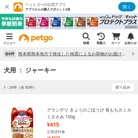
ペットゴーの公式アプリ
開く
アプリからの購入でポイント2倍
メニュー
検索
再購入
カート
お知らせ
熊本県熊本地方で発生した地震によるお荷物のお届け状況について （7/28）
全6件
犬用
： ジャーキー
絞り込み
1 - 24件（全 80件）
グランデリ きょうのごほうび 長もちカミカ
ミささみ 100g
¥415
定期便対象
¥415