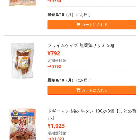
¥580
最短 8/10（月）
にお届け
カートに入れる
プライムケイズ 無薬鶏ササミ 50g
¥792
定期便対象
¥792
最短 8/10（月）
にお届け
カートに入れる
ドギーマン 絹紗 牛タン 100g×3個【まとめ買
い】
¥1,023
定期便対象
¥1,023