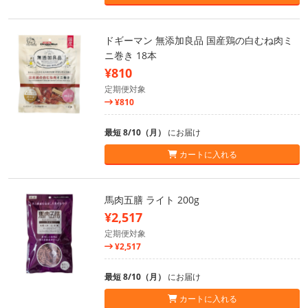
ドギーマン 無添加良品 国産鶏の白むね肉ミ
ニ巻き 18本
¥810
定期便対象
¥810
最短 8/10（月）
にお届け
カートに入れる
馬肉五膳 ライト 200g
¥2,517
定期便対象
¥2,517
最短 8/10（月）
にお届け
カートに入れる