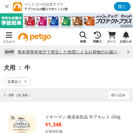
ペットゴーの公式アプリ
開く
アプリからの購入でポイント2倍
メニュー
検索
再購入
カート
お知らせ
熊本県熊本地方で発生した地震によるお荷物のお届け状況について （7/28）
全6件
犬用
： 牛
在庫あり
絞り込み
1 - 8件（全 8件）
ドギーマン 無添加良品 牛アキレス 200g
¥1,348
定期便対象