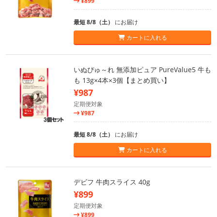
¥899
最短 8/8（土）
にお届け
カートに入れる
いぬぴゅ～れ 無添加ピュア PureValue5 牛も
も 13g×4本×3個【まとめ買い】
¥987
定期便対象
¥987
最短 8/8（土）
にお届け
カートに入れる
デビフ 牛肉スライス 40g
¥899
定期便対象
¥899