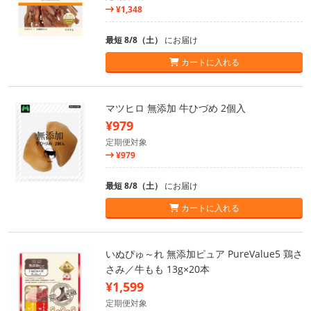
¥1,348
最短 8/8（土）
にお届け
カートに入れる
マツヒロ 無添加 牛ひづめ 2個入
¥979
定期便対象
¥979
最短 8/8（土）
にお届け
カートに入れる
いぬぴゅ～れ 無添加ピュア PureValue5 鶏さ
さみ／牛もも 13g×20本
¥1,599
定期便対象