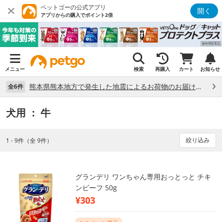
ペットゴーの公式アプリ
開く
アプリからの購入でポイント2倍
メニュー
検索
再購入
カート
お知らせ
熊本県熊本地方で発生した地震によるお荷物のお届け状況について （7/28）
全6件
犬用
： 牛
絞り込み
1 - 9件（全 9件）
グランデリ ワンちゃん専用おっとっと チキ
ンビーフ 50g
¥303