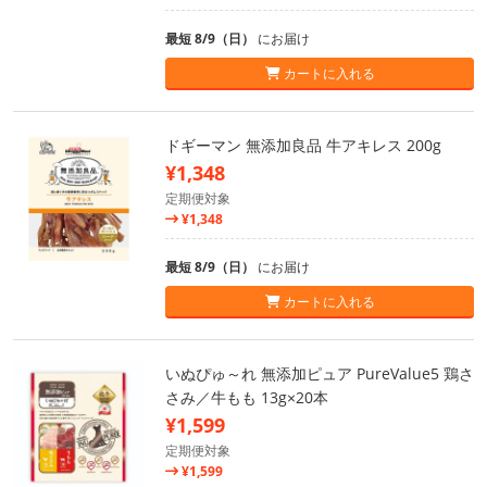
最短 8/9（日）
にお届け
カートに入れる
ドギーマン 無添加良品 牛アキレス 200g
¥1,348
定期便対象
¥1,348
最短 8/9（日）
にお届け
カートに入れる
いぬぴゅ～れ 無添加ピュア PureValue5 鶏さ
さみ／牛もも 13g×20本
¥1,599
定期便対象
¥1,599