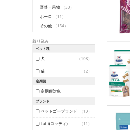
野菜・果物
（33）
ボーロ
（11）
その他
（154）
絞り込み
ペット種
犬
（108）
猫
（2）
定期便
定期便対象
ブランド
ペットゴーブランド
（13）
Lotti(ロッティ)
（11）