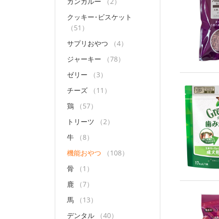
カンガルー
（2）
クッキー･ビスケット
（51）
サプリおやつ
（4）
ジャーキー
（78）
ゼリー
（3）
チーズ
（11）
鶏
（57）
トリーツ
（2）
牛
（8）
機能おやつ
（108）
骨
（1）
鹿
（7）
馬
（13）
デンタル
（40）