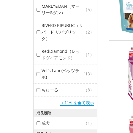
MARLY&DAN（マー
（5）
リー&ダン）
RIVERD RIPUBLIC（リ
バード リパブリッ
（2）
ク）
RedDiamond（レッ
（1）
ドダイアモンド）
Vet's Labo(ベッツラ
（13）
ボ)
ちゅーる
（8）
＋11件を全て表示
成長段階
成犬
（1）