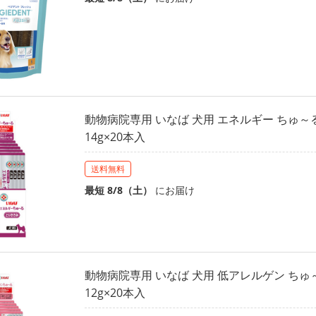
動物病院専用 いなば 犬用 エネルギー ちゅ～
14g×20本入
送料無料
最短 8/8（土）
にお届け
動物病院専用 いなば 犬用 低アレルゲン ちゅ
12g×20本入