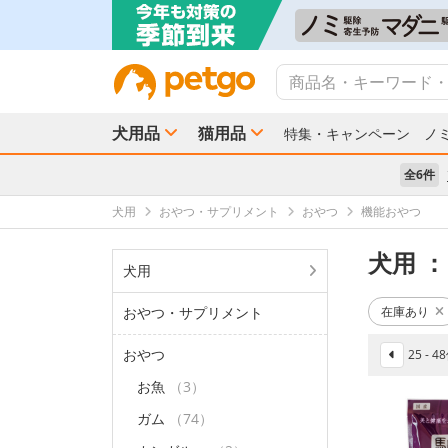
犬用品
猫用品
特集・キャンペーン
ノ
全6件
犬用
おやつ・サプリメント
おやつ
機能おやつ
犬用
：
犬用
おやつ・サプリメント
在庫あり
おやつ
25 - 
お魚
（3）
ガム
（74）