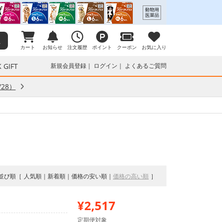
カート
お知らせ
注文履歴
ポイント
クーポン
お気に入り
 GIFT
新規会員登録
ログイン
よくあるご質問
28）
並び順
人気順
新着順
価格の安い順
価格の高い順
¥2,517
定期便対象