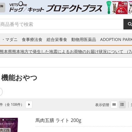
ミ・マダニ
食事療法食
総合栄養食
動物用医薬品
ADOPTION PARK
熊本県熊本地方で発生した地震によるお荷物のお届け状況について （7/
 機能おやつ
48件（全 108件）
表示切替
馬肉五膳 ライト 200g