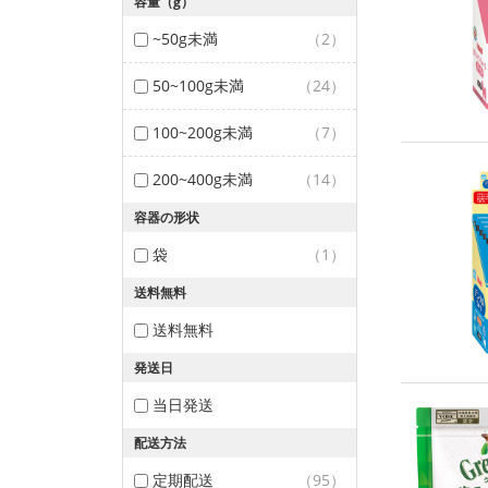
容量（g）
~50g未満
（2）
50~100g未満
（24）
100~200g未満
（7）
200~400g未満
（14）
容器の形状
袋
（1）
送料無料
送料無料
発送日
当日発送
配送方法
定期配送
（95）