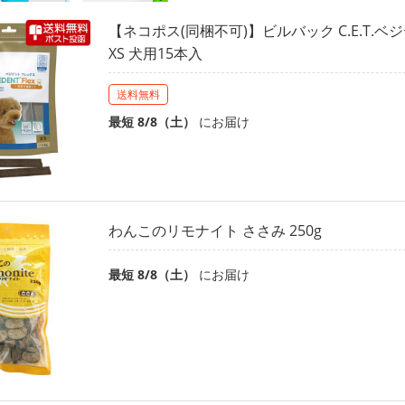
【ネコポス(同梱不可)】ビルバック C.E.T.
XS 犬用15本入
送料無料
最短 8/8（土）
にお届け
わんこのリモナイト ささみ 250g
最短 8/8（土）
にお届け