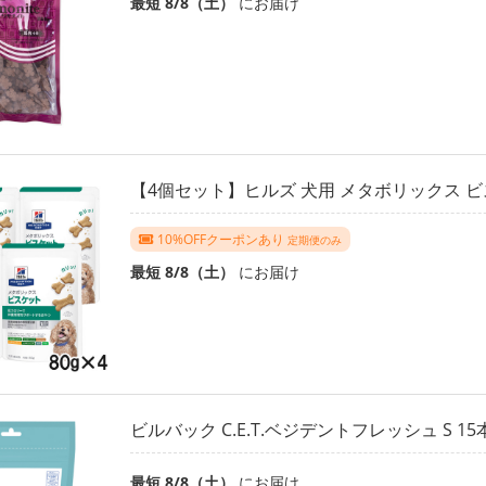
最短 8/8（土）
にお届け
【4個セット】ヒルズ 犬用 メタボリックス ビス
10%OFFクーポンあり
定期便のみ
最短 8/8（土）
にお届け
ビルバック C.E.T.ベジデントフレッシュ S 15
最短 8/8（土）
にお届け