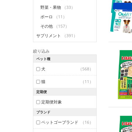
野菜・果物
（33）
ボーロ
（11）
その他
（157）
サプリメント
（391）
絞り込み
ペット種
犬
（568）
猫
（11）
定期便
定期便対象
ブランド
ペットゴーブランド
（16）