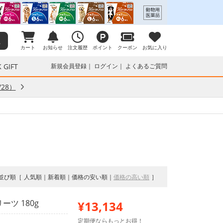
カート
お知らせ
注文履歴
ポイント
クーポン
お気に入り
 GIFT
新規会員登録
ログイン
よくあるご質問
28）
並び順
人気順
新着順
価格の安い順
価格の高い順
ツ 180g
¥13,134
定期便ならもっとお得！