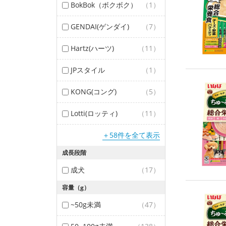
BokBok（ボクボク）
（1）
GENDAI(ゲンダイ)
（7）
Hartz(ハーツ)
（11）
JPスタイル
（1）
KONG(コング)
（5）
Lotti(ロッティ)
（11）
＋58件を全て表示
成長段階
成犬
（17）
容量（g）
~50g未満
（47）