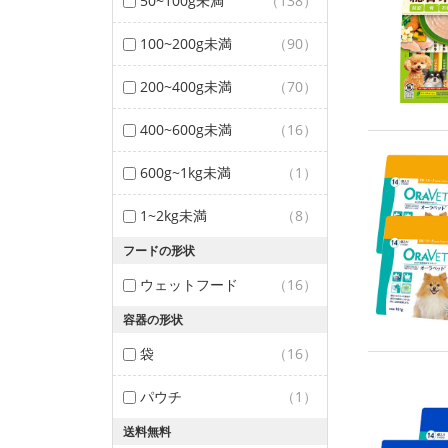
50~100g未満
（138）
100~200g未満
（90）
200~400g未満
（70）
400~600g未満
（16）
600g~1kg未満
（1）
1~2kg未満
（8）
フードの形状
ウェットフード
（16）
容器の形状
袋
（16）
パウチ
（1）
送料無料