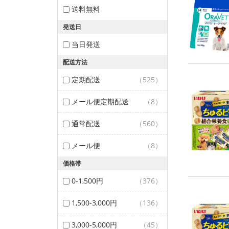
送料無料
発送日
当日発送
配送方法
定期配送
（525）
メール便定期配送
（8）
通常配送
（560）
メール便
（8）
価格帯
0-1,500円
（376）
1,500-3,000円
（136）
3,000-5,000円
（45）