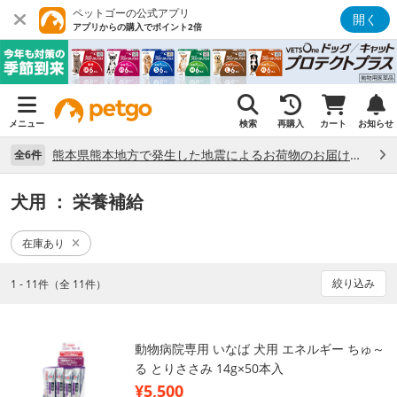
ペットゴーの公式アプリ
開く
アプリからの購入でポイント2倍
メニュー
検索
再購入
カート
お知らせ
熊本県熊本地方で発生した地震によるお荷物のお届け状況について （7/28）
全6件
犬用
： 栄養補給
在庫あり
絞り込み
1 - 11件（全 11件）
動物病院専用 いなば 犬用 エネルギー ちゅ～
る とりささみ 14g×50本入
¥5,500