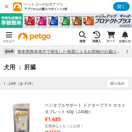
ペットゴーの公式アプリ
開く
アプリからの購入でポイント2倍
メニュー
検索
再購入
カート
お知らせ
熊本県熊本地方で発生した地震によるお荷物のお届け状況について （7/28）
全6件
犬用
： 肝臓
絞り込み
1 - 24件（全 31件）
ベジタブルサポート ドクタープラス ホエイ
タブレット 60g（240粒）
¥1,685
定期便ならもっとお得！
¥1,634