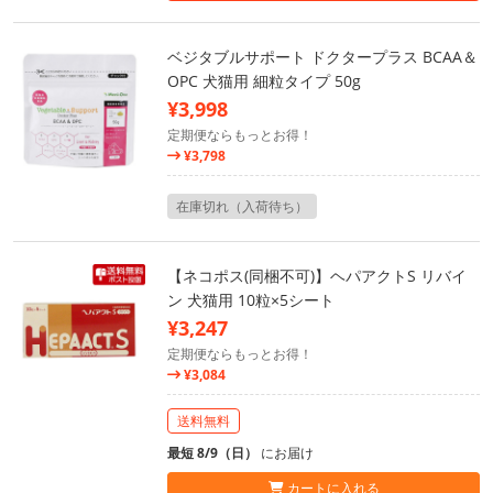
ベジタブルサポート ドクタープラス BCAA＆
OPC 犬猫用 細粒タイプ 50g
¥3,998
定期便ならもっとお得！
¥3,798
在庫切れ（入荷待ち）
【ネコポス(同梱不可)】ヘパアクトS リバイ
ン 犬猫用 10粒×5シート
¥3,247
定期便ならもっとお得！
¥3,084
送料無料
最短 8/9（日）
にお届け
カートに入れる