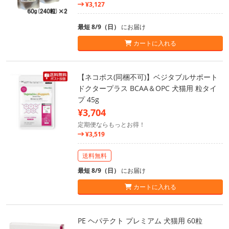
¥3,127
最短 8/9（日）
にお届け
カートに入れる
【ネコポス(同梱不可)】ベジタブルサポート
ドクタープラス BCAA＆OPC 犬猫用 粒タイ
プ 45g
¥3,704
定期便ならもっとお得！
¥3,519
送料無料
最短 8/9（日）
にお届け
カートに入れる
PE ヘパテクト プレミアム 犬猫用 60粒