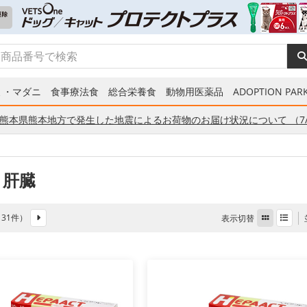
ミ・マダニ
食事療法食
総合栄養食
動物用医薬品
ADOPTION PARK
熊本県熊本地方で発生した地震によるお荷物のお届け状況について （7/
 肝臓
全 31件）
表示切替