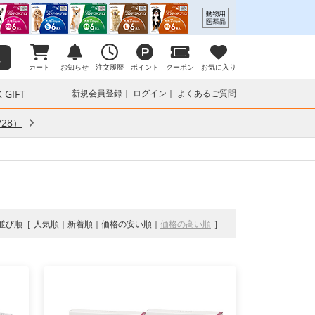
カート
お知らせ
注文履歴
ポイント
クーポン
お気に入り
 GIFT
新規会員登録
ログイン
よくあるご質問
28）
並び順
人気順
新着順
価格の安い順
価格の高い順