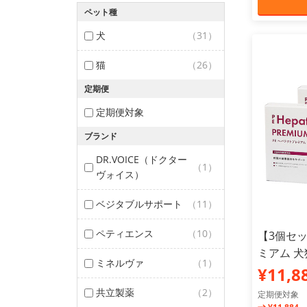
ペット種
犬
（31）
猫
（26）
定期便
定期便対象
ブランド
DR.VOICE（ドクター
（1）
ヴォイス）
ベジタブルサポート
（11）
ペティエンス
（10）
【3個セッ
ミアム 犬
ミネルヴァ
（1）
¥11,8
共立製薬
（2）
定期便対象