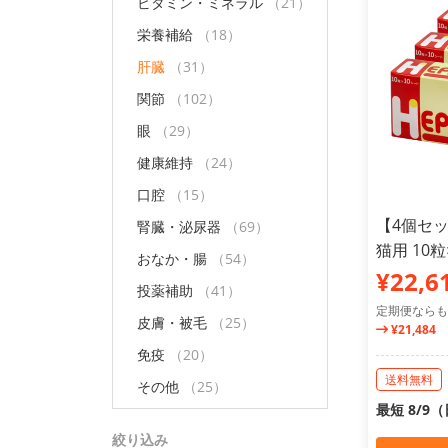
ビタミン・ミネラル
（21）
栄養補給
（18）
肝臓
（31）
関節
（102）
眼
（29）
健康維持
（24）
口腔
（15）
【4個セ
腎臓・泌尿器
（69）
猫用 10
おなか・腸
（54）
¥22,6
投薬補助
（41）
定期便ならも
皮膚・被毛
（25）
¥21,484
免疫
（20）
送料無料
その他
（25）
最短 8/9
絞り込み