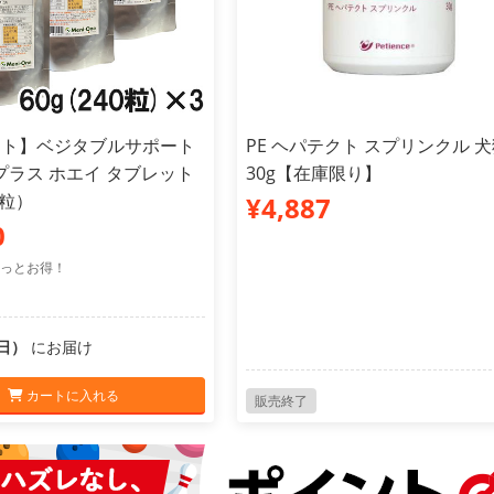
ット】ベジタブルサポート
PE ヘパテクト スプリンクル 
プラス ホエイ タブレット
30g【在庫限り】
0粒）
¥4,887
0
っとお得！
（日）
にお届け
カートに入れる
販売終了