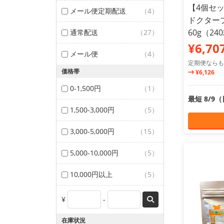
【4個セ
メール便定期配送
（4）
ドクター
60g（24
通常配送
（27）
¥6,70
メール便
（4）
定期便ならも
価格帯
¥6,126
0-1,500円
（1）
最短 8/9
1,500-3,000円
（5）
3,000-5,000円
（15）
5,000-10,000円
（5）
10,000円以上
（5）
¥
-
在庫状況