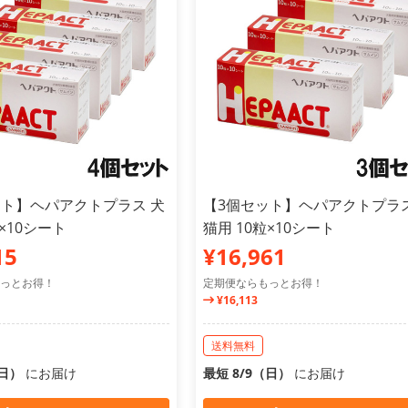
ット】ヘパアクトプラス 犬
【3個セット】ヘパアクトプラス
粒×10シート
猫用 10粒×10シート
15
¥16,961
っとお得！
定期便ならもっとお得！
¥16,113
送料無料
（日）
にお届け
最短 8/9（日）
にお届け