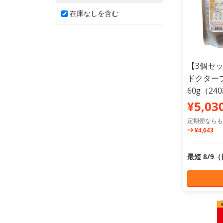
在庫なしを含む
【3個セ
ドクター
60g（24
¥5,03
定期便ならも
¥4,643
最短 8/9