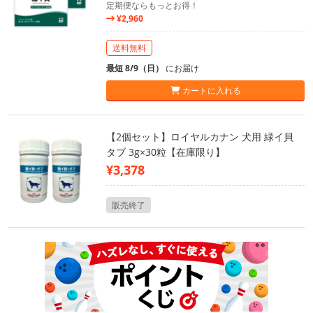
定期便ならもっとお得！
¥2,960
送料無料
最短 8/9（日）
にお届け
カートに入れる
【2個セット】ロイヤルカナン 犬用 緑イ貝
タブ 3g×30粒【在庫限り】
¥3,378
販売終了