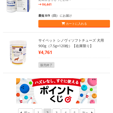
¥4,441
最短 8/9（日）
にお届け
カートに入れる
サイペット シノヴィソフトチューズ 犬用
900g（7.5g×120粒）【在庫限り】
¥4,761
販売終了
前へ
1
2
3
4
5
次へ