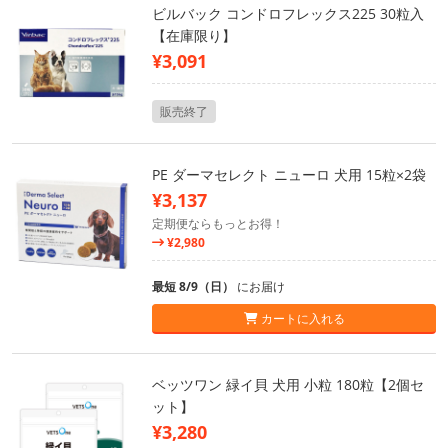
ビルバック コンドロフレックス225 30粒入
【在庫限り】
¥3,091
販売終了
PE ダーマセレクト ニューロ 犬用 15粒×2袋
¥3,137
定期便ならもっとお得！
¥2,980
最短 8/9（日）
にお届け
カートに入れる
ベッツワン 緑イ貝 犬用 小粒 180粒【2個セ
ット】
¥3,280