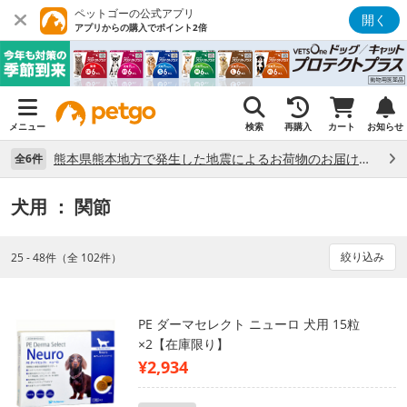
ペットゴーの公式アプリ
開く
アプリからの購入でポイント2倍
メニュー
検索
再購入
カート
お知らせ
熊本県熊本地方で発生した地震によるお荷物のお届け状況について （7/28）
全6件
犬用
： 関節
絞り込み
25 - 48件（全 102件）
PE ダーマセレクト ニューロ 犬用 15粒
×2【在庫限り】
¥2,934