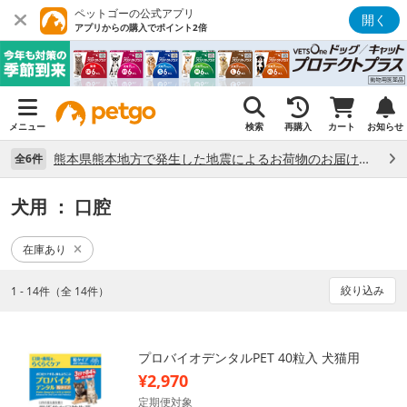
ペットゴーの公式アプリ
開く
アプリからの購入でポイント2倍
メニュー
検索
再購入
カート
お知らせ
熊本県熊本地方で発生した地震によるお荷物のお届け状況について （7/28）
全6件
犬用
： 口腔
在庫あり
絞り込み
1 - 14件（全 14件）
プロバイオデンタルPET 40粒入 犬猫用
¥2,970
定期便対象