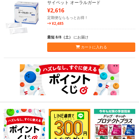
サイペット オーラルガード
¥2,616
定期便ならもっとお得！
¥2,485
最短 8/8（土）
にお届け
カートに入れる