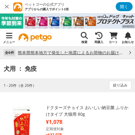
ペットゴーの公式アプリ
開く
アプリからの購入でポイント2倍
メニュー
検索
再購入
カート
お知らせ
熊本県熊本地方で発生した地震によるお荷物のお届け状況について （7/28）
全6件
犬用
： 免疫
絞り込み
1 - 20件（全 20件）
ドクターズチョイス おいしい納豆菌 ふりか
けタイプ 犬猫用 80g
¥1,078
定期便対象
¥1,078