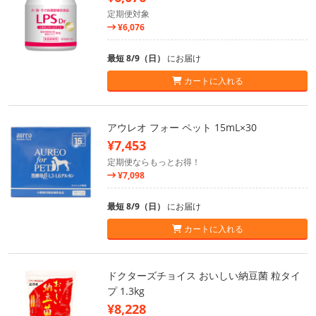
定期便対象
¥6,076
最短 8/9（日）
にお届け
カートに入れる
アウレオ フォー ペット 15mL×30
¥7,453
定期便ならもっとお得！
¥7,098
最短 8/9（日）
にお届け
カートに入れる
ドクターズチョイス おいしい納豆菌 粒タイ
プ 1.3kg
¥8,228