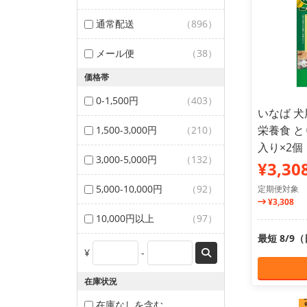
通常配送
（896）
メール便
（38）
価格帯
0-1,500円
（403）
いなば 犬
栄養食 と
1,500-3,000円
（210）
入り×2
3,000-5,000円
（132）
¥3,30
5,000-10,000円
（92）
定期便対象
¥3,308
10,000円以上
（97）
最短 8/9
¥
-
在庫状況
在庫なしを含む