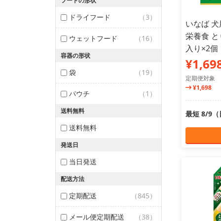
フードの形状
ドライフード
（3）
いなば 犬
栄養食 と
ウェットフード
（16）
入り×2
容器の形状
¥1,69
袋
（19）
定期便対象
¥1,698
パウチ
（1）
送料無料
最短 8/9
送料無料
発送日
当日発送
配送方法
定期配送
（845）
メール便定期配送
（38）