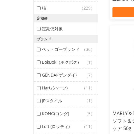
猫
（229）
定期便
定期便対象
ブランド
ペットゴーブランド
（36）
BokBok（ボクボク）
（1）
GENDAI(ゲンダイ)
（7）
Hartz(ハーツ)
（11）
JPスタイル
（1）
MARLY
KONG(コング)
（5）
ソフト＆
Lotti(ロッティ)
（11）
ケア 50g