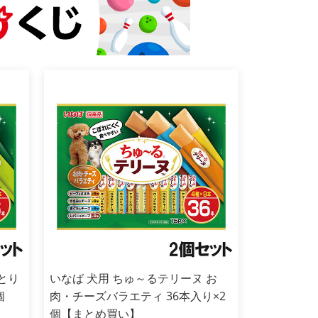
とり
いなば 犬用 ちゅ～るテリーヌ お
個
肉・チーズバラエティ 36本入り×2
個【まとめ買い】