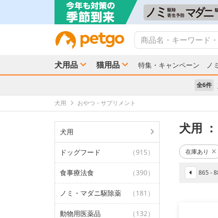
犬用品
猫用品
特集・キャンペーン
ノ
全6件
犬用
おやつ・サプリメント
犬用
：
犬用
ドッグフード
（915）
在庫あり
食事療法食
（390）
865 -
ノミ・マダニ駆除薬
（181）
動物用医薬品
（132）