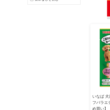
いなば 犬
フバラエテ
め買い】