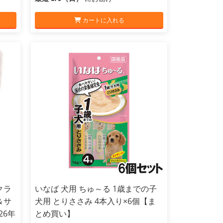
カートに入れる
クラ
いなば 犬用 ちゅ～る 1歳までの子
＆サ
犬用 とりささみ 4本入り×6個【ま
26年
とめ買い】