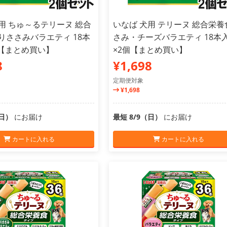
用 ちゅ～るテリーヌ 総合
いなば 犬用 テリーヌ 総合栄養
りささみバラエティ 18本
さみ・チーズバラエティ 18本
個【まとめ買い】
×2個【まとめ買い】
8
¥1,698
定期便対象
¥1,698
（日）
にお届け
最短 8/9（日）
にお届け
カートに入れる
カートに入れる