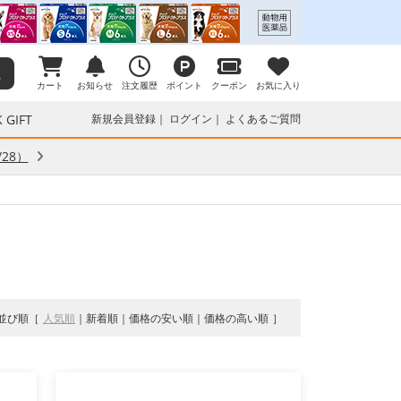
カート
お知らせ
注文履歴
ポイント
クーポン
お気に入り
 GIFT
新規会員登録
ログイン
よくあるご質問
28）
並び順
人気順
新着順
価格の安い順
価格の高い順