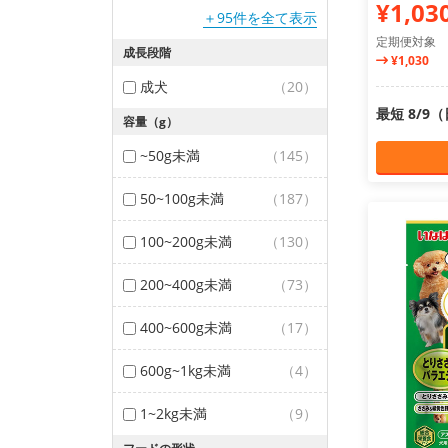
¥1,03
＋95件を全て表示
定期便対象
成長段階
¥1,030
成犬
（20）
最短 8/9
容量（g）
~50g未満
（145）
50~100g未満
（187）
100~200g未満
（130）
200~400g未満
（73）
400~600g未満
（17）
600g~1kg未満
（4）
1~2kg未満
（9）