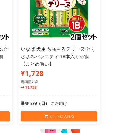
総合
いなば 犬用 ちゅ～るテリーヌ とり
個
ささみバラエティ 18本入り×2個
【まとめ買い】
¥1,728
定期便対象
¥1,728
最短 8/9（日）
にお届け
カートに入れる