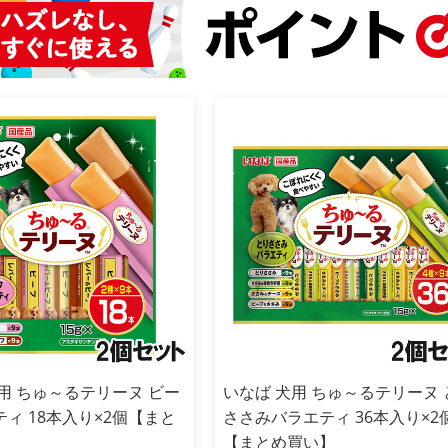
用 ちゅ～るテリーヌ ビー
いなば 犬用 ちゅ～るテリーヌ 
ィ 18本入り×2個【まと
ささみバラエティ 36本入り×2
【まとめ買い】