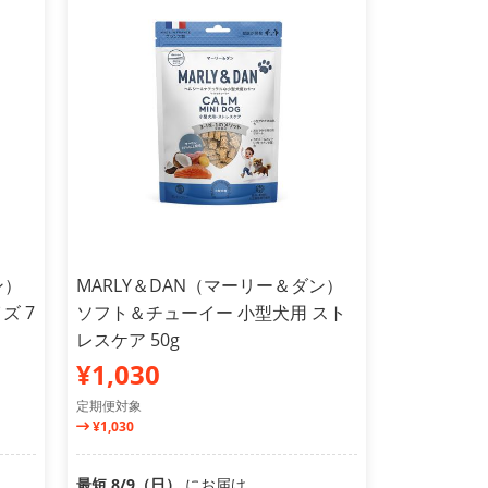
ン）
MARLY＆DAN（マーリー＆ダン）
ズ 7
ソフト＆チューイー 小型犬用 スト
レスケア 50g
¥1,030
定期便対象
¥1,030
最短 8/9（日）
にお届け