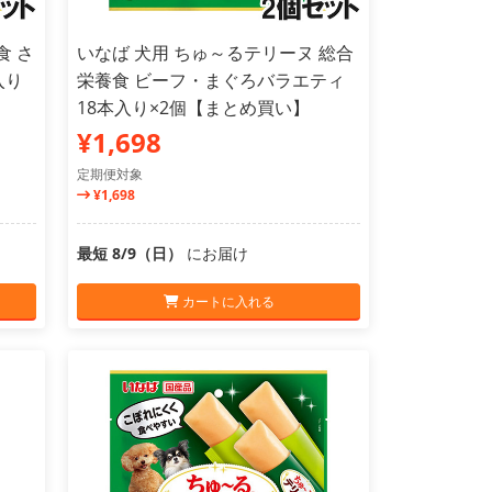
食 さ
いなば 犬用 ちゅ～るテリーヌ 総合
入り
栄養食 ビーフ・まぐろバラエティ
18本入り×2個【まとめ買い】
¥1,698
定期便対象
¥1,698
最短 8/9（日）
にお届け
カートに入れる