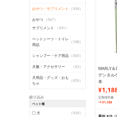
おやつ・サプリメント
（934）
おやつ
（567）
サプリメント
（391）
ペットシーツ・トイレ
（108）
用品
シャンプー・ケア用品
（350）
犬服・アクセサリー
（63）
MARLY
デンタルケ
犬用品・グッズ・おも
（435）
本
ちゃ
¥1,18
絞り込み
定期便対象
¥1,188
ペット種
犬
（934）
最短 8/9