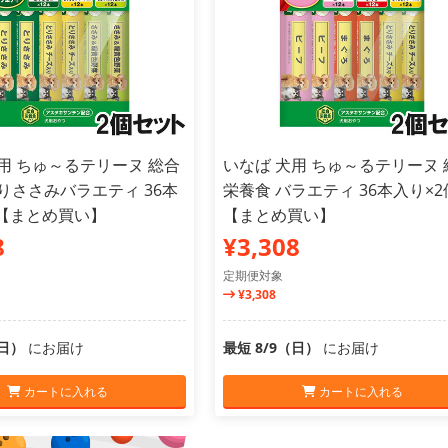
用 ちゅ～るテリーヌ 総合
いなば 犬用 ちゅ～るテリーヌ 
りささみバラエティ 36本
栄養食 バラエティ 36本入り×2
個【まとめ買い】
【まとめ買い】
8
¥3,308
定期便対象
¥3,308
（日）
にお届け
最短 8/9（日）
にお届け
カートに入れる
カートに入れる