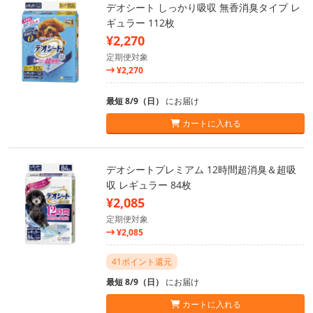
デオシート しっかり吸収 無香消臭タイプ レ
ギュラー 112枚
¥2,270
定期便対象
¥2,270
最短 8/9（日）
にお届け
カートに入れる
デオシートプレミアム 12時間超消臭＆超吸
収 レギュラー 84枚
¥2,085
定期便対象
¥2,085
41ポイント還元
最短 8/9（日）
にお届け
カートに入れる