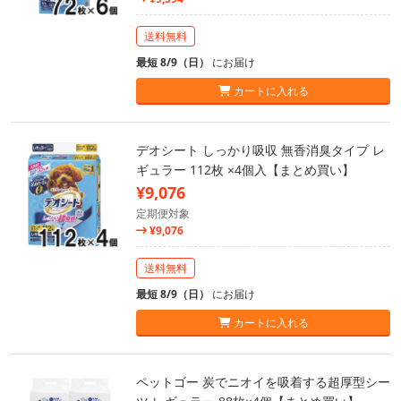
送料無料
最短 8/9（日）
にお届け
カートに入れる
デオシート しっかり吸収 無香消臭タイプ レ
ギュラー 112枚 ×4個入【まとめ買い】
¥9,076
定期便対象
¥9,076
送料無料
最短 8/9（日）
にお届け
カートに入れる
ペットゴー 炭でニオイを吸着する超厚型シー