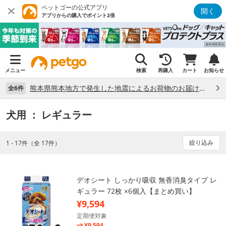
ペットゴーの公式アプリ
開く
アプリからの購入でポイント2倍
メニュー
検索
再購入
カート
お知らせ
熊本県熊本地方で発生した地震によるお荷物のお届け状況について （7/28）
全6件
犬用
： レギュラー
絞り込み
1 - 17件（全 17件）
デオシート しっかり吸収 無香消臭タイプ レ
ギュラー 72枚 ×6個入【まとめ買い】
¥9,594
定期便対象
¥9,594