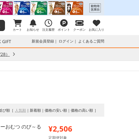
カート
お知らせ
注文履歴
ポイント
クーポン
お気に入り
 GIFT
新規会員登録
ログイン
よくあるご質問
28）
並び順
人気順
新着順
価格の安い順
価格の高い順
ナーおむつ のび～る
¥2,506
定期便対象