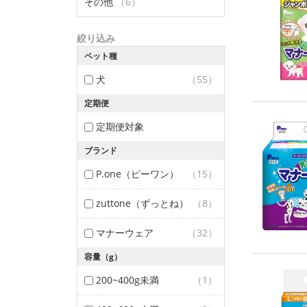
その他
（6）
絞り込み
ペット種
犬
（55）
定期便
定期便対象
ブランド
P.one（ピーワン）
（15）
zuttone（ずっとね）
（8）
マナーウェア
（32）
容量（g）
200~400g未満
（1）