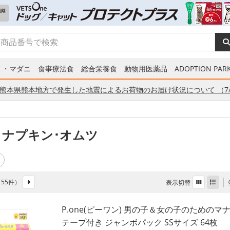
ミ・マダニ
食事療法食
総合栄養食
動物用医薬品
ADOPTION PARK
熊本県熊本地方で発生した地震によるお荷物のお届け状況について （7/
 ナプキン･オムツ
全 55件）
表示切替
P.one(ピーワン) 男の子＆女の子のためのマ
テープ付き ジャンボパック SSサイズ 64枚