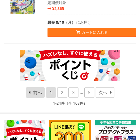
定期便対象
¥2,365
最短 8/10（月）
にお届け
カートに入れる
前へ
1
2
3
…
5
次へ
1-24件（全 108件）