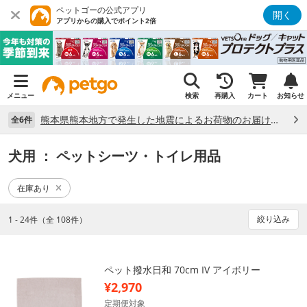
ペットゴーの公式アプリ
開く
アプリからの購入でポイント2倍
メニュー
検索
再購入
カート
お知らせ
熊本県熊本地方で発生した地震によるお荷物のお届け状況について （7/28）
全6件
犬用
： ペットシーツ・トイレ用品
在庫あり
絞り込み
1 - 24件（全 108件）
ペット撥水日和 70cm IV アイボリー
¥2,970
定期便対象