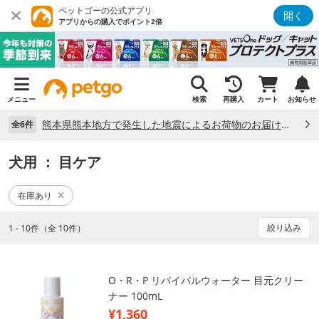
ペットゴーの公式アプリ
開く
アプリからの購入でポイント2倍
メニュー
検索
再購入
カート
お知らせ
熊本県熊本地方で発生した地震によるお荷物のお届け状況について （7/28）
全6件
犬用
： 目ケア
在庫あり
絞り込み
1 - 10件（全 10件）
O・R・P リバイバルウォーター 目元クリー
ナー 100mL
¥1,360