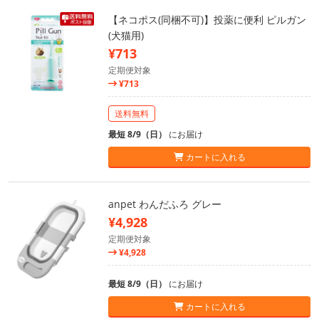
【ネコポス(同梱不可)】投薬に便利 ピルガン
(犬猫用)
¥713
定期便対象
¥713
送料無料
最短 8/9（日）
にお届け
カートに入れる
anpet わんだふろ グレー
¥4,928
定期便対象
¥4,928
最短 8/9（日）
にお届け
カートに入れる