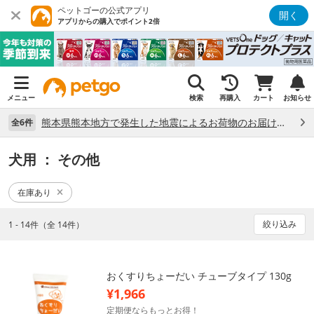
ペットゴーの公式アプリ
開く
アプリからの購入でポイント2倍
メニュー
検索
再購入
カート
お知らせ
熊本県熊本地方で発生した地震によるお荷物のお届け状況について （7/28）
全6件
犬用
： その他
在庫あり
絞り込み
1 - 14件（全 14件）
おくすりちょーだい チューブタイプ 130g
¥1,966
定期便ならもっとお得！