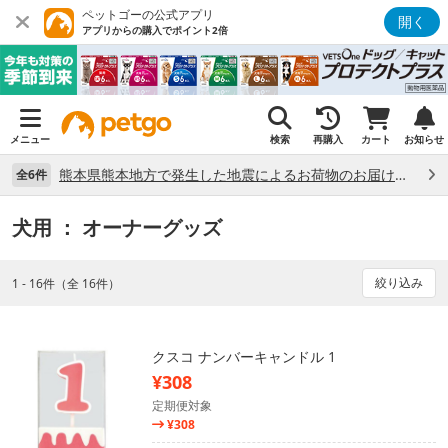
ペットゴーの公式アプリ
開く
アプリからの購入でポイント2倍
メニュー
検索
再購入
カート
お知らせ
熊本県熊本地方で発生した地震によるお荷物のお届け状況について （7/28）
全6件
犬用
： オーナーグッズ
絞り込み
1 - 16件（全 16件）
クスコ ナンバーキャンドル 1
¥308
定期便対象
¥308