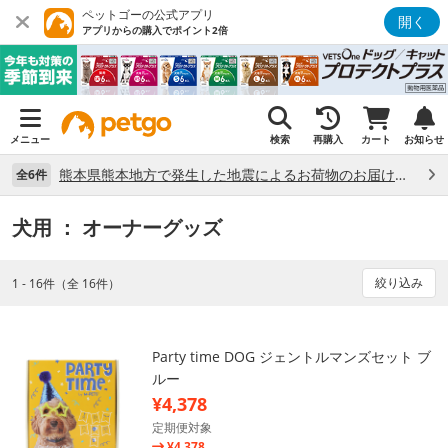
ペットゴーの公式アプリ
開く
アプリからの購入でポイント2倍
メニュー
検索
再購入
カート
お知らせ
熊本県熊本地方で発生した地震によるお荷物のお届け状況について （7/28）
全6件
犬用
： オーナーグッズ
絞り込み
1 - 16件（全 16件）
Party time DOG ジェントルマンズセット ブ
ルー
¥4,378
定期便対象
¥4,378