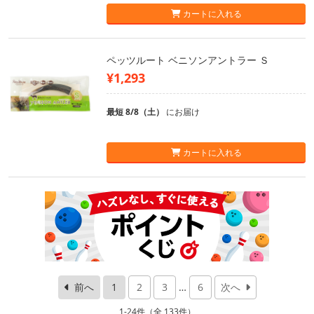
カートに入れる
ペッツルート ベニソンアントラー Ｓ
¥1,293
最短 8/8（土）
にお届け
カートに入れる
前へ
1
2
3
…
6
次へ
1-24件（全 133件）