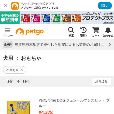
ペットゴーの公式アプリ
開く
アプリからの購入でポイント2倍
メニュー
検索
再購入
カート
お知らせ
熊本県熊本地方で発生した地震によるお荷物のお届け状況について （7/28）
全6件
犬用
： おもちゃ
在庫あり
絞り込み
1 - 24件（全 133件）
Party time DOG ジェントルマンズセット ブ
ルー
¥4,378