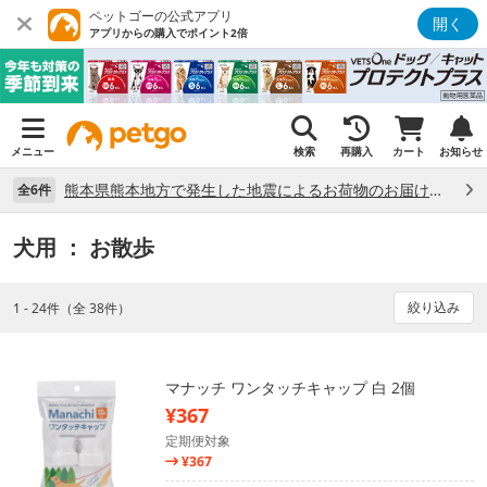
ペットゴーの公式アプリ
開く
アプリからの購入でポイント2倍
メニュー
検索
再購入
カート
お知らせ
熊本県熊本地方で発生した地震によるお荷物のお届け状況について （7/28）
全6件
犬用
： お散歩
絞り込み
1 - 24件（全 38件）
マナッチ ワンタッチキャップ 白 2個
¥367
定期便対象
¥367