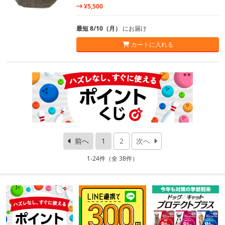
¥5,500
最短 8/10（月）
にお届け
カートに入れる
前へ
1
2
次へ
1-24件（全 38件）