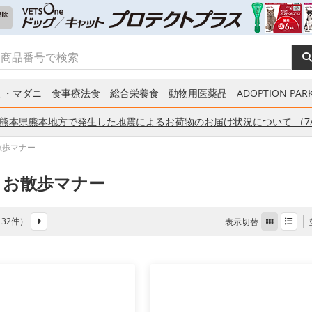
ミ・マダニ
食事療法食
総合栄養食
動物用医薬品
ADOPTION PARK
熊本県熊本地方で発生した地震によるお荷物のお届け状況について （7/
散歩マナー
 お散歩マナー
全 32件）
表示切替