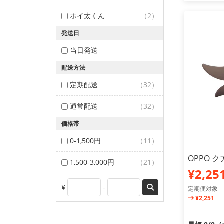
ポイ太くん
（2）
発送日
当日発送
配送方法
定期配送
（32）
通常配送
（32）
価格帯
0-1,500円
（11）
OPPO 
1,500-3,000円
（21）
¥2,25
¥
-
定期便対象
¥2,251