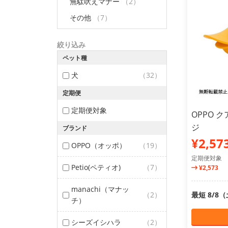
無駄吠えマナー
（2）
その他
（7）
絞り込み
ペット種
犬
（32）
定期便
定期便対象
OPPO 
ジ
ブランド
¥2,57
OPPO（オッポ）
（19）
定期便対象
Petio(ペティオ)
（7）
¥2,573
manachi（マナッ
（2）
最短 8/8
チ）
シーズイシハラ
（2）