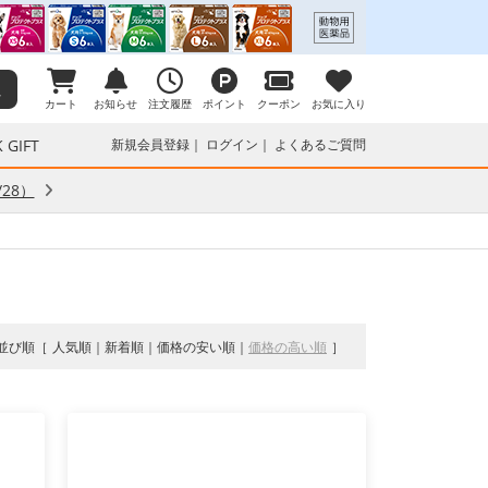
カート
お知らせ
注文履歴
ポイント
クーポン
お気に入り
 GIFT
新規会員登録
ログイン
よくあるご質問
28）
並び順
人気順
新着順
価格の安い順
価格の高い順