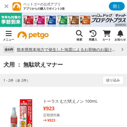
ペットゴーの公式アプリ
開く
アプリからの購入でポイント2倍
メニュー
検索
再購入
カート
お知らせ
熊本県熊本地方で発生した地震によるお荷物のお届け状況について （7/28）
全6件
犬用
： 無駄吠えマナー
絞り込み
1 - 2件（全 2件）
トーラス むだ吠えノン 100mL
¥923
定期便対象
¥923