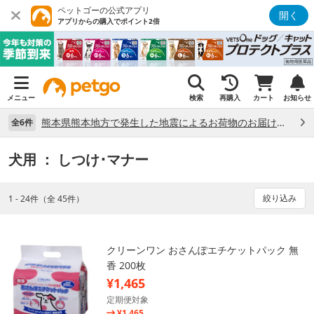
ペットゴーの公式アプリ
開く
アプリからの購入でポイント2倍
メニュー
検索
再購入
カート
お知らせ
熊本県熊本地方で発生した地震によるお荷物のお届け状況について （7/28）
全6件
犬用
： しつけ･マナー
絞り込み
1 - 24件（全 45件）
クリーンワン おさんぽエチケットパック 無
香 200枚
¥1,465
定期便対象
¥1,465