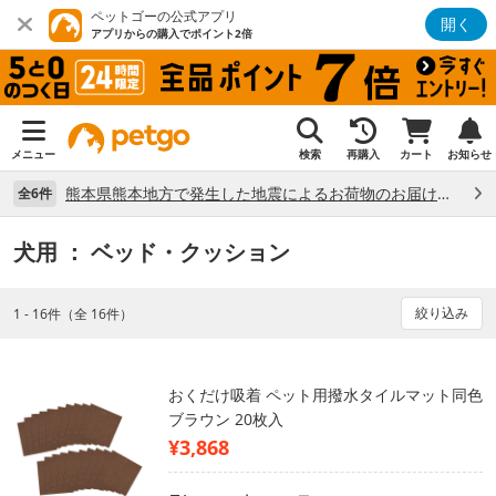
ペットゴーの公式アプリ
開く
アプリからの購入でポイント2倍
メニュー
検索
再購入
カート
お知らせ
熊本県熊本地方で発生した地震によるお荷物のお届け状況について （7/28）
全6件
犬用
： ベッド・クッション
絞り込み
1 - 16件（全 16件）
おくだけ吸着 ペット用撥水タイルマット同色
ブラウン 20枚入
¥3,868