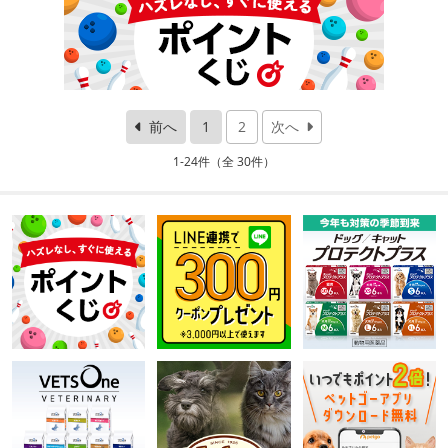
前へ
1
2
次へ
1-24件（全 30件）