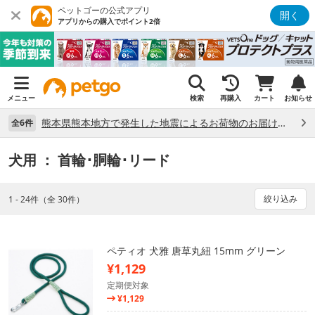
ペットゴーの公式アプリ
開く
アプリからの購入でポイント2倍
メニュー
検索
再購入
カート
お知らせ
熊本県熊本地方で発生した地震によるお荷物のお届け状況について （7/28）
全6件
犬用
： 首輪･胴輪･リード
絞り込み
1 - 24件（全 30件）
ペティオ 犬雅 唐草丸紐 15mm グリーン
¥1,129
定期便対象
¥1,129