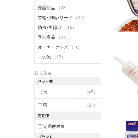
介護用品
（28）
首輪･胴輪･リード
（30）
防虫･虫除け
（16）
季節商品
（37）
オーナーグッズ
（16）
その他
（17）
絞り込み
ペット種
犬
（45）
猫
（21）
定期便
定期便対象
ブランド