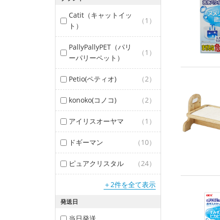
Catit（キャットイッ
（1）
ト）
PallyPallyPET（パリ
（1）
ーパリーペット）
Petio(ペティオ)
（2）
konoko(コノコ)
（2）
アイリスオーヤマ
（1）
ドギーマン
（10）
ピュアクリスタル
（24）
＋2件を全て表示
発送日
当日発送