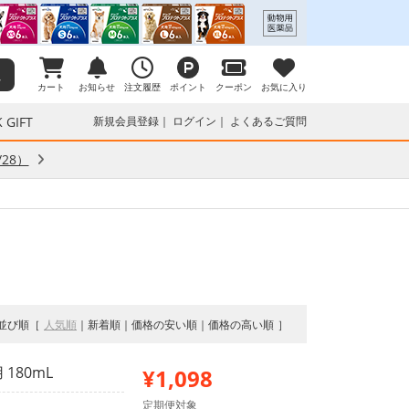
カート
お知らせ
注文履歴
ポイント
クーポン
お気に入り
 GIFT
新規会員登録
ログイン
よくあるご質問
28）
並び順
人気順
新着順
価格の安い順
価格の高い順
180mL
¥1,098
定期便対象