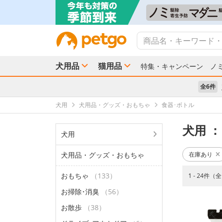
犬用品
猫用品
特集・キャンペーン
ノ
全6件
犬用
犬用品・グッズ・おもちゃ
食器･ボトル
犬用
：
犬用
犬用品・グッズ・おもちゃ
在庫あり
おもちゃ
（133）
1 - 24件（
お掃除･消臭
（56）
お散歩
（38）