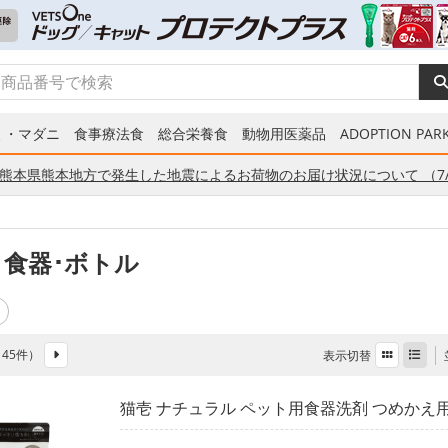
ミ・マダニ
食事療法食
総合栄養食
動物用医薬品
ADOPTION PARK
熊本県熊本地方で発生した地震によるお荷物のお届け状況について （7/
 食器･ボトル
全 45件）
表示切替
猫壱 ナチュラル ペット用食器洗剤 つめかえ用 