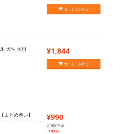
カートに入れる
ル 犬柄 犬用
¥1,844
カートに入れる
個【まとめ買い】
¥990
定期便対象
¥990