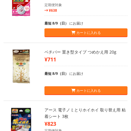
定期便対象
¥638
最短 8/9（日）
にお届け
カートに入れる
ベチバー 置き型タイプ つめかえ用 20g
¥711
最短 8/9（日）
にお届け
カートに入れる
アース 電子ノミとりホイホイ 取り替え用 粘
着シート 3枚
¥823
定期便対象