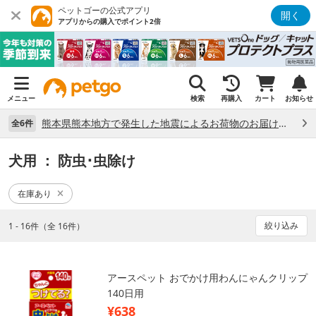
ペットゴーの公式アプリ
開く
アプリからの購入でポイント2倍
メニュー
検索
再購入
カート
お知らせ
熊本県熊本地方で発生した地震によるお荷物のお届け状況について （7/28）
全6件
犬用
： 防虫･虫除け
在庫あり
絞り込み
1 - 16件（全 16件）
アースペット おでかけ用わんにゃんクリップ
140日用
¥638