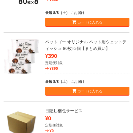
最短 8/8（土）
にお届け
カートに入れる
ペットゴー オリジナル ペット用ウェットテ
ィッシュ 80枚×3個【まとめ買い】
¥390
定期便対象
¥390
最短 8/8（土）
にお届け
カートに入れる
目隠し梱包サービス
¥0
定期便対象
¥0