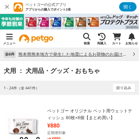
ペットゴーの公式アプリ
開く
アプリからの購入でポイント2倍
メニュー
検索
再購入
カート
お知らせ
熊本県熊本地方で発生した地震によるお荷物のお届け状況について （7/28）
全6件
犬用
： 犬用品・グッズ・おもちゃ
絞り込み
1 - 24件（全 441件）
ペットゴー オリジナル ペット用ウェットテ
ィッシュ 80枚×8個【まとめ買い】
¥880
定期便対象
¥880