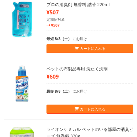
プロの消臭剤 無香料 詰替 220ml
¥507
定期便対象
¥507
最短 8/8（土）
にお届け
カートに入れる
ペットの布製品専用 洗たく洗剤
¥609
最短 8/8（土）
にお届け
カートに入れる
ライオンケミカル ペットのいる部屋の消臭ビ
ーズ 無香料 320g