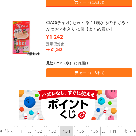
カートに入れる
CIAO(チャオ) ちゅ～る 11歳からのまぐろ・
かつお 4本入り×6個【まとめ買い】
¥1,242
定期便対象
¥1,242
最短 8/12（水）
にお届け
カートに入れる
前へ
1
…
132
133
134
135
136
…
141
次へ