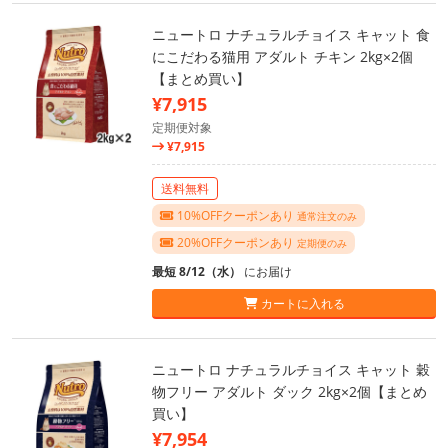
ニュートロ ナチュラルチョイス キャット 食
にこだわる猫用 アダルト チキン 2kg×2個
【まとめ買い】
¥7,915
定期便対象
¥7,915
送料無料
10%OFFクーポンあり
通常注文のみ
20%OFFクーポンあり
定期便のみ
最短 8/12（水）
にお届け
カートに入れる
ニュートロ ナチュラルチョイス キャット 穀
物フリー アダルト ダック 2kg×2個【まとめ
買い】
¥7,954