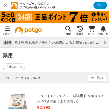
ペットゴーの公式アプリ
開く
アプリからの購入でポイント2倍
メニュー
検索
再購入
カート
お知らせ
熊本県熊本地方で発生した地震によるお荷物のお届け状況について （7/28）
全6件
猫用
在庫あり
絞り込み
3,193 - 3,216件（全 3,362件）
ニュートロ シュプレモ 成猫用 白身魚＆チキ
ン 400g×2個【まとめ買い】
¥2,792