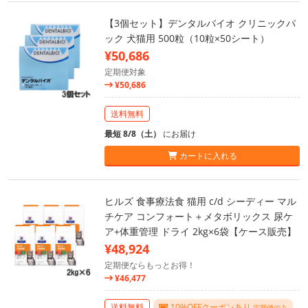
【3個セット】デンタルバイオ クリニックパ
ック 犬猫用 500粒（10粒×50シート）
¥50,686
定期便対象
¥50,686
送料無料
最短 8/8（土）
にお届け
カートに入れる
ヒルズ 食事療法食 猫用 c/d シーディー マル
チケア コンフォート＋メタボリックス 尿ケ
ア+体重管理 ドライ 2kg×6袋【ケース販売】
¥48,924
定期便ならもっとお得！
¥46,477
送料無料
10%OFFクーポンあり
定期便のみ