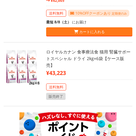
¥42,005
送料無料
10%OFFクーポンあり
定期便のみ
最短 8/8（土）
にお届け
カートに入れる
ロイヤルカナン 食事療法食 猫用 腎臓サポー
トスペシャル ドライ 2kg×6袋【ケース販
売】
¥43,223
送料無料
販売終了