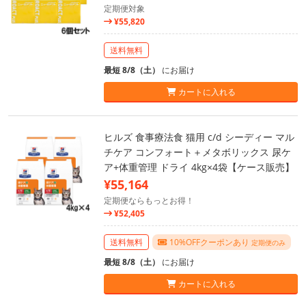
定期便対象
¥55,820
送料無料
最短 8/8（土）
にお届け
カートに入れる
ヒルズ 食事療法食 猫用 c/d シーディー マル
チケア コンフォート＋メタボリックス 尿ケ
ア+体重管理 ドライ 4kg×4袋【ケース販売】
¥55,164
定期便ならもっとお得！
¥52,405
送料無料
10%OFFクーポンあり
定期便のみ
最短 8/8（土）
にお届け
カートに入れる