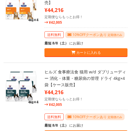
売】
¥44,216
定期便ならもっとお得！
¥42,005
送料無料
10%OFFクーポンあり
定期便のみ
最短 8/8（土）
にお届け
カートに入れる
ヒルズ 食事療法食 猫用 w/d ダブリューディ
ー 消化・体重・糖尿病の管理 ドライ 4kg×4
袋【ケース販売】
¥44,216
定期便ならもっとお得！
¥42,005
送料無料
10%OFFクーポンあり
定期便のみ
最短 8/8（土）
にお届け