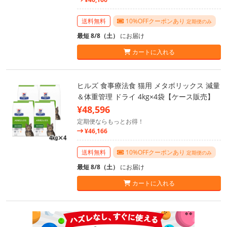
送料無料
10%OFFクーポンあり
定期便のみ
最短 8/8（土）
にお届け
カートに入れる
ヒルズ 食事療法食 猫用 メタボリックス 減量
＆体重管理 ドライ 4kg×4袋【ケース販売】
¥48,596
定期便ならもっとお得！
¥46,166
送料無料
10%OFFクーポンあり
定期便のみ
最短 8/8（土）
にお届け
カートに入れる