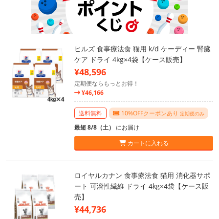
ヒルズ 食事療法食 猫用 k/d ケーディー 腎臓
ケア ドライ 4kg×4袋【ケース販売】
¥48,596
定期便ならもっとお得！
¥46,166
送料無料
10%OFFクーポンあり
定期便のみ
最短 8/8（土）
にお届け
カートに入れる
ロイヤルカナン 食事療法食 猫用 消化器サポ
ート 可溶性繊維 ドライ 4kg×4袋【ケース販
売】
¥44,736