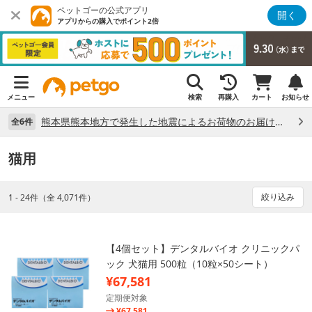
ペットゴーの公式アプリ
開く
アプリからの購入でポイント2倍
メニュー
検索
再購入
カート
お知らせ
熊本県熊本地方で発生した地震によるお荷物のお届け状況について （7/28）
全6件
猫用
絞り込み
1 - 24件（全 4,071件）
【4個セット】デンタルバイオ クリニックパ
ック 犬猫用 500粒（10粒×50シート）
¥67,581
定期便対象
¥67,581