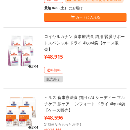
最短 8/8（土）
にお届け
カートに入れる
ロイヤルカナン 食事療法食 猫用 腎臓サポー
トスペシャル ドライ 4kg×4袋【ケース販
売】
¥48,915
送料無料
販売終了
ヒルズ 食事療法食 猫用 c/d シーディー マル
チケア 尿ケア コンフォート ドライ 4kg×4袋
【ケース販売】
¥48,596
定期便ならもっとお得！
¥46,166