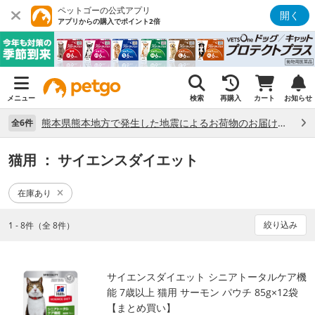
ペットゴーの公式アプリ
開く
アプリからの購入でポイント2倍
メニュー
検索
再購入
カート
お知らせ
熊本県熊本地方で発生した地震によるお荷物のお届け状況について （7/28）
全6件
猫用
： サイエンスダイエット
在庫あり
絞り込み
1 - 8件（全 8件）
サイエンスダイエット シニアトータルケア機
能 7歳以上 猫用 サーモン パウチ 85g×12袋
【まとめ買い】