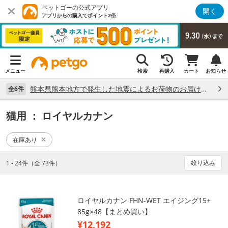
ペットゴーの公式アプリ
開く
アプリからの購入でポイント2倍
メニュー
検索
再購入
カート
お知らせ
熊本県熊本地方で発生した地震によるお荷物のお届け状況について （7/28）
全6件
猫用
： ロイヤルカナン
在庫あり
絞り込み
1 - 24件（全 73件）
ロイヤルカナン FHN-WET エイジング15+
85g×48【まとめ買い】
¥12,192