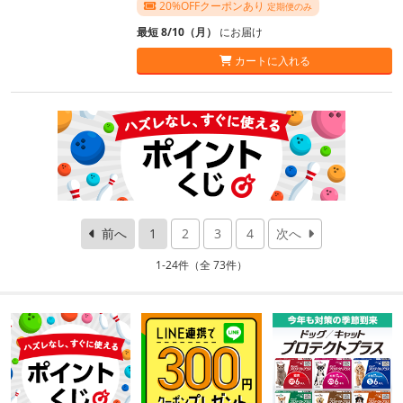
20%OFFクーポンあり
定期便のみ
最短 8/10（月）
にお届け
カートに入れる
前へ
1
2
3
4
次へ
1-24件（全 73件）