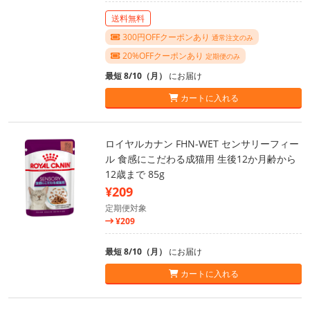
送料無料
300円OFFクーポンあり
通常注文のみ
20%OFFクーポンあり
定期便のみ
最短 8/10（月）
にお届け
カートに入れる
ロイヤルカナン FHN-WET センサリーフィー
ル 食感にこだわる成猫用 生後12か月齢から
12歳まで 85g
¥209
定期便対象
¥209
最短 8/10（月）
にお届け
カートに入れる