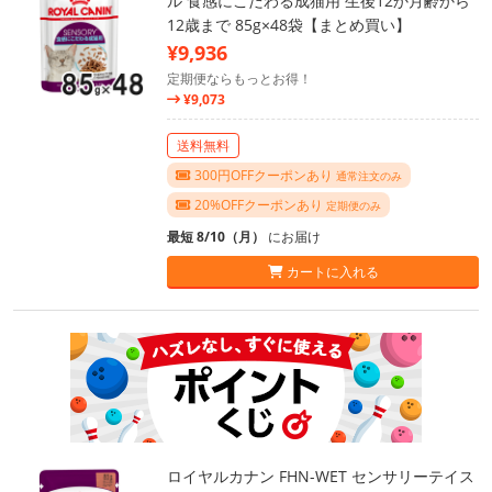
ル 食感にこだわる成猫用 生後12か月齢から
12歳まで 85g×48袋【まとめ買い】
¥9,936
定期便ならもっとお得！
¥9,073
送料無料
300円OFFクーポンあり
通常注文のみ
20%OFFクーポンあり
定期便のみ
最短 8/10（月）
にお届け
カートに入れる
ロイヤルカナン FHN-WET センサリーテイス