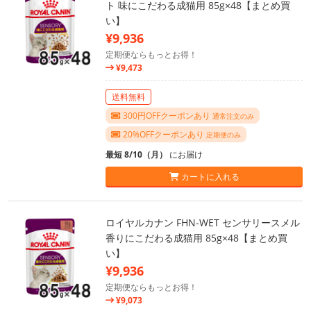
ト 味にこだわる成猫用 85g×48【まとめ買
い】
¥9,936
定期便ならもっとお得！
¥9,473
送料無料
300円OFFクーポンあり
通常注文のみ
20%OFFクーポンあり
定期便のみ
最短 8/10（月）
にお届け
カートに入れる
ロイヤルカナン FHN-WET センサリースメル
香りにこだわる成猫用 85g×48【まとめ買
い】
¥9,936
定期便ならもっとお得！
¥9,073