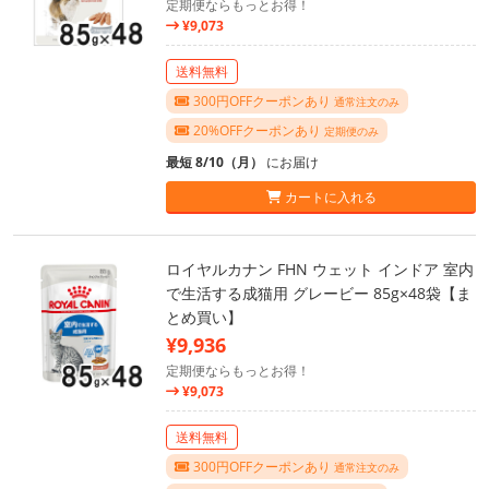
定期便ならもっとお得！
¥9,073
送料無料
300円OFFクーポンあり
通常注文のみ
20%OFFクーポンあり
定期便のみ
最短 8/10（月）
にお届け
カートに入れる
ロイヤルカナン FHN ウェット インドア 室内
で生活する成猫用 グレービー 85g×48袋【ま
とめ買い】
¥9,936
定期便ならもっとお得！
¥9,073
送料無料
300円OFFクーポンあり
通常注文のみ