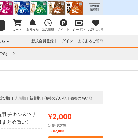
カート
お知らせ
注文履歴
ポイント
クーポン
お気に入り
 GIFT
新規会員登録
ログイン
よくあるご質問
28）
並び順
人気順
新着順
価格の安い順
価格の高い順
猫用 チキン＆ツナ
¥2,000
2【まとめ買い】
定期便対象
¥2,000