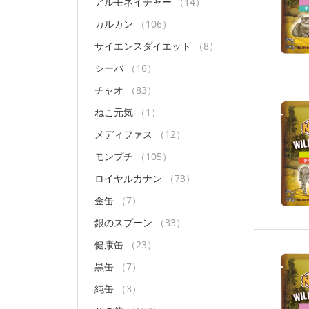
アルモネイチャー
（14）
カルカン
（106）
サイエンスダイエット
（8）
シーバ
（16）
チャオ
（83）
ねこ元気
（1）
メディファス
（12）
モンプチ
（105）
ロイヤルカナン
（73）
金缶
（7）
銀のスプーン
（33）
健康缶
（23）
黒缶
（7）
純缶
（3）