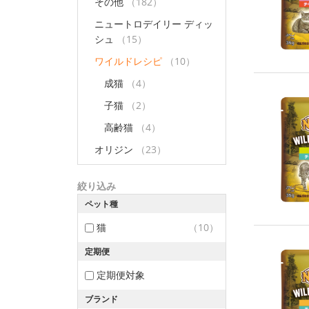
その他
（182）
ニュートロデイリー ディッ
シュ
（15）
ワイルドレシピ
（10）
成猫
（4）
子猫
（2）
高齢猫
（4）
オリジン
（23）
絞り込み
ペット種
猫
（10）
定期便
定期便対象
ブランド