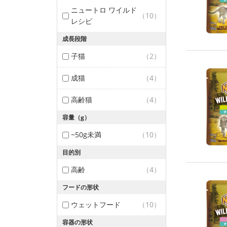
ニュートロ ワイルド
（10）
レシピ
成長段階
子猫
（2）
成猫
（4）
高齢猫
（4）
容量（g）
~50g未満
（10）
目的別
高齢
（4）
フードの形状
ウェットフード
（10）
容器の形状