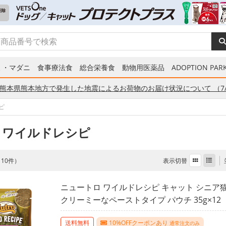
ミ・マダニ
食事療法食
総合栄養食
動物用医薬品
ADOPTION PARK
熊本県熊本地方で発生した地震によるお荷物のお届け状況について （7/
ピ
 ワイルドレシピ
表示切替
全 10件）
ニュートロ ワイルドレシピ キャット シニア
クリーミーなペーストタイプ パウチ 35g×1
送料無料
10%OFFクーポンあり
通常注文のみ