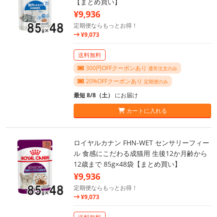
【まとめ買い】
¥9,936
定期便ならもっとお得！
¥9,073
送料無料
300円OFFクーポンあり
通常注文のみ
20%OFFクーポンあり
定期便のみ
最短 8/8（土）
にお届け
カートに入れる
ロイヤルカナン FHN-WET センサリーフィー
ル 食感にこだわる成猫用 生後12か月齢から
12歳まで 85g×48袋【まとめ買い】
¥9,936
定期便ならもっとお得！
¥9,073