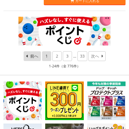
カートに入れる
前へ
1
2
3
…
33
次へ
1-24件（全 776件）