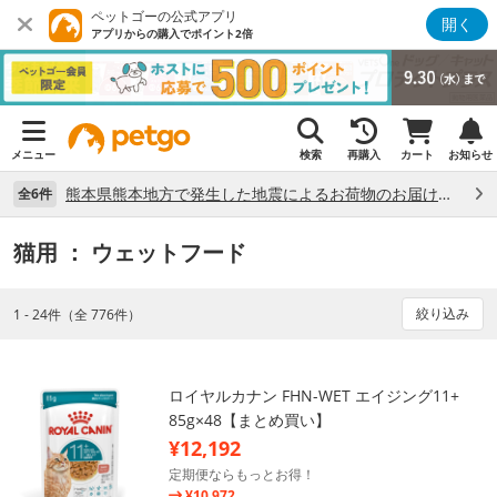
ペットゴーの公式アプリ
開く
アプリからの購入でポイント2倍
メニュー
検索
再購入
カート
お知らせ
熊本県熊本地方で発生した地震によるお荷物のお届け状況について （7/28）
全6件
猫用
： ウェットフード
絞り込み
1 - 24件（全 776件）
ロイヤルカナン FHN-WET エイジング11+
85g×48【まとめ買い】
¥12,192
定期便ならもっとお得！
¥10,972