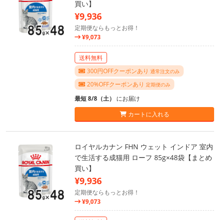
買い】
¥9,936
定期便ならもっとお得！
¥9,073
送料無料
300円OFFクーポンあり
通常注文のみ
20%OFFクーポンあり
定期便のみ
最短 8/8（土）
にお届け
カートに入れる
ロイヤルカナン FHN ウェット インドア 室内
で生活する成猫用 ローフ 85g×48袋【まとめ
買い】
¥9,936
定期便ならもっとお得！
¥9,073