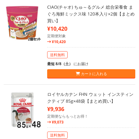
CIAO(チャオ) ちゅ～るグルメ 総合栄養食 ま
ぐろ海鮮ミックス味 120本入り×2個【まとめ
買い】
¥10,420
定期便対象
¥10,420
送料無料
最短 8/8（土）
にお届け
カートに入れる
ロイヤルカナン FHN ウェット インスティン
クティブ 85g×48袋【まとめ買い】
¥9,936
定期便ならもっとお得！
¥9,073
送料無料