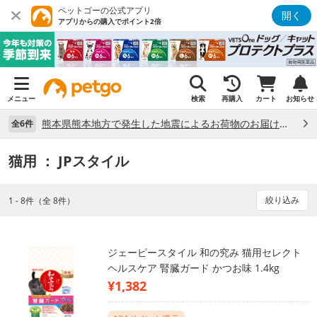
ペットゴーの公式アプリ
開く
アプリからの購入でポイント2倍
メニュー
検索
再購入
カート
お知らせ
熊本県熊本地方で発生した地震によるお荷物のお届け状況について （7/28）
全6件
猫用
： JPスタイル
絞り込み
1 - 8件（全 8件）
ジェーピースタイル 和の究み 猫用セレクト
ヘルスケア 腎臓ガード かつお味 1.4kg
¥1,382