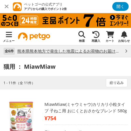
ペットゴーの公式アプリ
開く
アプリからの購入でポイント2倍
メニュー
検索
再購入
カート
お知らせ
熊本県熊本地方で発生した地震によるお荷物のお届け状況について （7/28）
全6件
猫用
： MiawMiaw
絞り込み
1 - 11件（全 11件）
MiawMiaw(ミャウミャウ)カリカリ小粒タイ
プ 子ねこ用 おにくとおさかなブレンド 580g
¥754