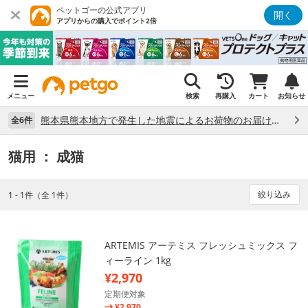
ペットゴーの公式アプリ
開く
アプリからの購入でポイント2倍
メニュー
検索
再購入
カート
お知らせ
熊本県熊本地方で発生した地震によるお荷物のお届け状況について （7/28）
全6件
猫用
： 成猫
絞り込み
1 - 1件（全 1件）
ARTEMIS アーテミス フレッシュミックス フ
ィーライン 1kg
¥2,970
定期便対象
¥2,970