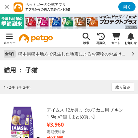
ペットゴーの公式アプリ
開く
アプリからの購入でポイント2倍
メニュー
検索
再購入
カート
お知らせ
熊本県熊本地方で発生した地震によるお荷物のお届け状況について （7/28）
全6件
猫用
： 子猫
絞り込み
1 - 2件（全 2件）
アイムス 12か月までの子ねこ用 チキン
1.5kg×2個【まとめ買い】
¥3,960
定期便対象
¥3,960