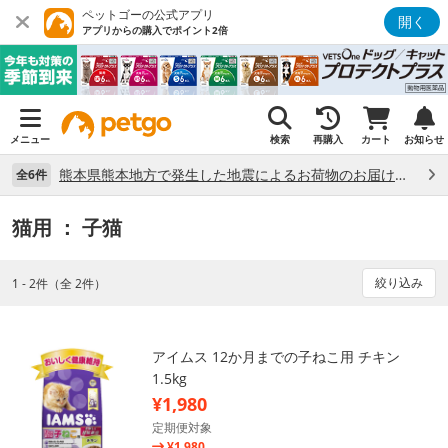
ペットゴーの公式アプリ
開く
アプリからの購入でポイント2倍
メニュー
検索
再購入
カート
お知らせ
熊本県熊本地方で発生した地震によるお荷物のお届け状況について （7/28）
全6件
猫用
： 子猫
絞り込み
1 - 2件（全 2件）
アイムス 12か月までの子ねこ用 チキン
1.5kg
¥1,980
定期便対象
¥1,980