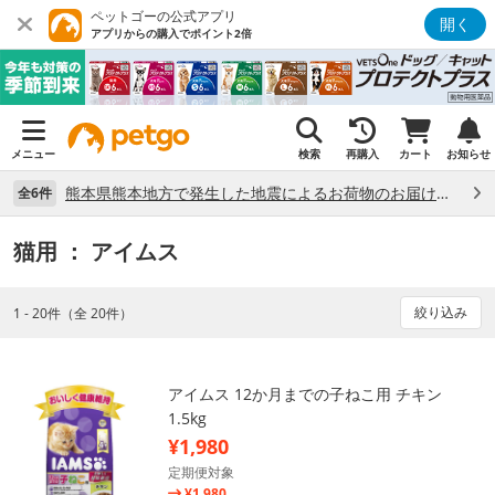
ペットゴーの公式アプリ
開く
アプリからの購入でポイント2倍
メニュー
検索
再購入
カート
お知らせ
熊本県熊本地方で発生した地震によるお荷物のお届け状況について （7/28）
全6件
猫用
： アイムス
絞り込み
1 - 20件（全 20件）
アイムス 12か月までの子ねこ用 チキン
1.5kg
¥1,980
定期便対象
¥1,980