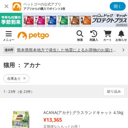
ペットゴーの公式アプリ
開く
アプリからの購入でポイント2倍
メニュー
検索
再購入
カート
お知らせ
熊本県熊本地方で発生した地震によるお荷物のお届け状況について （7/28）
全6件
猫用
： アカナ
在庫あり
絞り込み
1 - 23件（全 23件）
ACANA(アカナ) グラスランドキャット 4.5kg
¥13,365
定期便ならもっとお得！