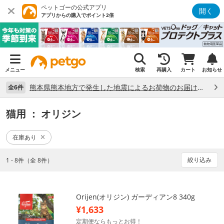
ペットゴーの公式アプリ
開く
アプリからの購入でポイント2倍
メニュー
検索
再購入
カート
お知らせ
熊本県熊本地方で発生した地震によるお荷物のお届け状況について （7/28）
全6件
猫用
： オリジン
在庫あり
絞り込み
1 - 8件（全 8件）
Orijen(オリジン) ガーディアン8 340g
¥1,633
定期便ならもっとお得！