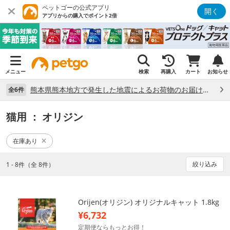
ペットゴーの公式アプリ
開く
アプリからの購入でポイント2倍
メニュー
検索
再購入
カート
お知らせ
熊本県熊本地方で発生した地震によるお荷物のお届け状況について （7/28）
全6件
猫用
： オリジン
在庫あり
絞り込み
1 - 8件（全 8件）
Orijen(オリジン) オリジナルキャット 1.8kg
¥6,732
定期便ならもっとお得！