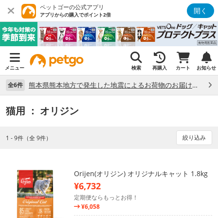
ペットゴーの公式アプリ
開く
アプリからの購入でポイント2倍
メニュー
検索
再購入
カート
お知らせ
熊本県熊本地方で発生した地震によるお荷物のお届け状況について （7/28）
全6件
猫用
： オリジン
絞り込み
1 - 9件（全 9件）
Orijen(オリジン) オリジナルキャット 1.8kg
¥6,732
定期便ならもっとお得！
¥6,058