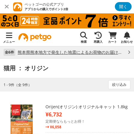
ペットゴーの公式アプリ
開く
アプリからの購入でポイント2倍
メニュー
検索
再購入
カート
お知らせ
熊本県熊本地方で発生した地震によるお荷物のお届け状況について （7/28）
全6件
猫用
： オリジン
絞り込み
1 - 9件（全 9件）
Orijen(オリジン) オリジナルキャット 1.8kg
¥6,732
定期便ならもっとお得！
¥6,058