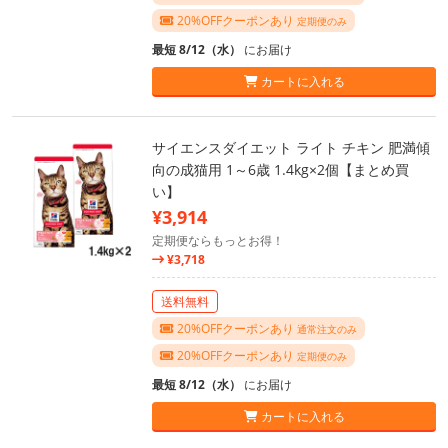
20%OFFクーポンあり
定期便のみ
最短 8/12（水）
にお届け
カートに入れる
サイエンスダイエット ライト チキン 肥満傾
向の成猫用 1～6歳 1.4kg×2個【まとめ買
い】
¥3,914
定期便ならもっとお得！
¥3,718
送料無料
20%OFFクーポンあり
通常注文のみ
20%OFFクーポンあり
定期便のみ
最短 8/12（水）
にお届け
カートに入れる