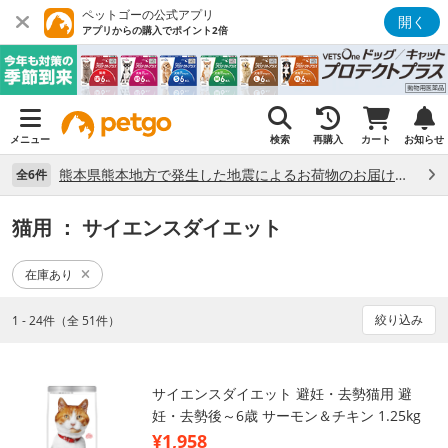
ペットゴーの公式アプリ
開く
アプリからの購入でポイント2倍
メニュー
検索
再購入
カート
お知らせ
熊本県熊本地方で発生した地震によるお荷物のお届け状況について （7/28）
全6件
猫用
： サイエンスダイエット
在庫あり
絞り込み
1 - 24件（全 51件）
サイエンスダイエット 避妊・去勢猫用 避
妊・去勢後～6歳 サーモン＆チキン 1.25kg
¥1,958