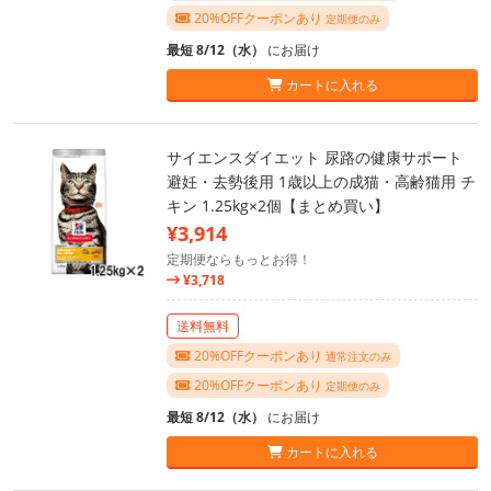
20%OFFクーポンあり
定期便のみ
最短 8/12（水）
にお届け
カートに入れる
サイエンスダイエット 尿路の健康サポート
避妊・去勢後用 1歳以上の成猫・高齢猫用 チ
キン 1.25kg×2個【まとめ買い】
¥3,914
定期便ならもっとお得！
¥3,718
送料無料
20%OFFクーポンあり
通常注文のみ
20%OFFクーポンあり
定期便のみ
最短 8/12（水）
にお届け
カートに入れる