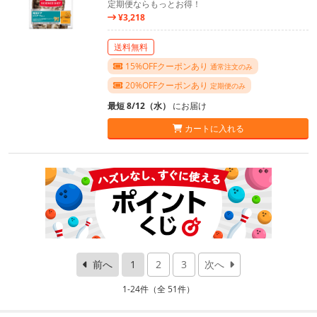
定期便ならもっとお得！
¥3,218
送料無料
15%OFFクーポンあり
通常注文のみ
20%OFFクーポンあり
定期便のみ
最短 8/12（水）
にお届け
カートに入れる
前へ
1
2
3
次へ
1-24件（全 51件）