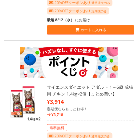
20%OFFクーポンあり
通常注文のみ
20%OFFクーポンあり
定期便のみ
最短 8/12（水）
にお届け
カートに入れる
サイエンスダイエット アダルト 1～6歳 成猫
用 チキン 1.4kg×2個【まとめ買い】
¥3,914
定期便ならもっとお得！
¥3,718
送料無料
20%OFFクーポンあり
通常注文のみ