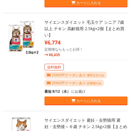
カートに入れる
サイエンスダイエット 毛玉ケア シニア 7歳
以上 チキン 高齢猫用 2.5kg×2個【まとめ買
い】
¥6,774
定期便ならもっとお得！
¥6,435
送料無料
20%OFFクーポンあり
通常注文のみ
20%OFFクーポンあり
定期便のみ
最短 8/12（水）
にお届け
カートに入れる
サイエンスダイエット 避妊・去勢猫用 避
妊・去勢後～６歳 チキン 2.5kg×2個【まとめ