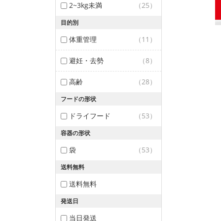
2~3kg未満
（25）
目的別
体重管理
（11）
避妊・去勢
（8）
高齢
（28）
フードの形状
ドライフード
（53）
容器の形状
袋
（53）
送料無料
送料無料
発送日
当日発送