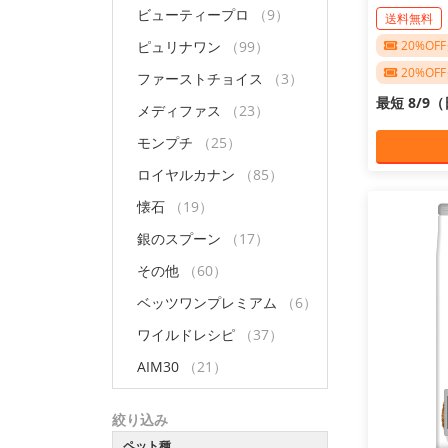
ビューティープロ
（9）
送料無料
ピュリナワン
（99）
20%O
20%O
ファーストチョイス
（3）
最短 8/9
メディファス
（23）
モンプチ
（25）
ロイヤルカナン
（85）
懐石
（19）
銀のスプーン
（17）
その他
（60）
ベッツワンプレミアム
（6）
ワイルドレシピ
（37）
AIM30
（21）
絞り込み
ペット種