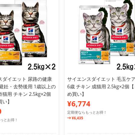
スダイエット 尿路の健康
サイエンスダイエット 毛玉ケア
避妊・去勢後用 1歳以上の
6歳 チキン 成猫用 2.5kg×2個
猫用 チキン 2.5kg×2個
め買い】
買い】
¥6,774
0
定期便ならもっとお得！
¥6,435
っとお得！