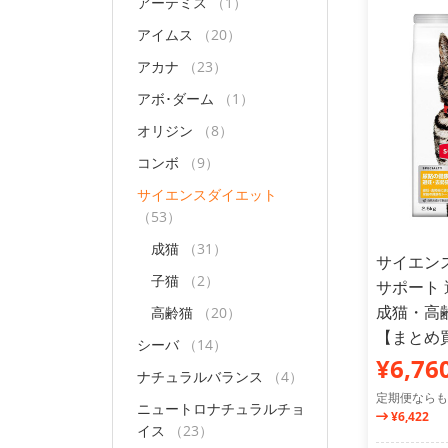
アーテミス
（1）
アイムス
（20）
アカナ
（23）
アボ･ダーム
（1）
オリジン
（8）
コンボ
（9）
サイエンスダイエット
（53）
成猫
（31）
サイエン
子猫
（2）
サポート 
成猫・高齢
高齢猫
（20）
【まとめ
シーバ
（14）
¥6,76
ナチュラルバランス
（4）
定期便ならも
ニュートロナチュラルチョ
¥6,422
イス
（23）