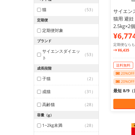
猫
（53）
サイエン
猫用 避
定期便
2.5kg
定期便対象
¥6,77
ブランド
定期便ならも
¥6,435
サイエンスダイエッ
（53）
ト
送料無料
成長段階
20%O
子猫
（2）
20%O
最短 8/9
成猫
（31）
高齢猫
（28）
容量（g）
1~2kg未満
（28）