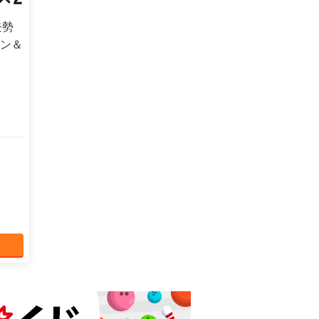
去勢
モン＆