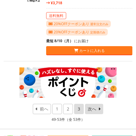
¥3,718
送料無料
20%OFFクーポンあり
通常注文のみ
20%OFFクーポンあり
定期便のみ
最短 8/10（月）
にお届け
カートに入れる
前へ
1
2
3
次へ
49-53件（全 53件）