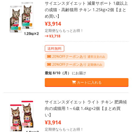
サイエンスダイエット 減量サポート 1歳以上
の成猫・高齢猫用 チキン 1.25kg×2個【まと
め買い】
¥3,914
定期便ならもっとお得！
¥3,718
送料無料
20%OFFクーポンあり
通常注文のみ
20%OFFクーポンあり
定期便のみ
最短 8/10（月）
にお届け
カートに入れる
サイエンスダイエット ライト チキン 肥満傾
向の成猫用 1～6歳 1.4kg×2個【まとめ買
い】
¥3,914
定期便ならもっとお得！