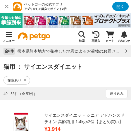
ペットゴーの公式アプリ
開く
アプリからの購入でポイント2倍
メニュー
検索
再購入
カート
お知らせ
熊本県熊本地方で発生した地震によるお荷物のお届け状況について （7/28）
全6件
猫用
： サイエンスダイエット
在庫あり
絞り込み
49 - 53件（全 53件）
サイエンスダイエット シニア アドバンスド
チキン 高齢猫用 1.4kg×2個【まとめ買い】
¥3,914