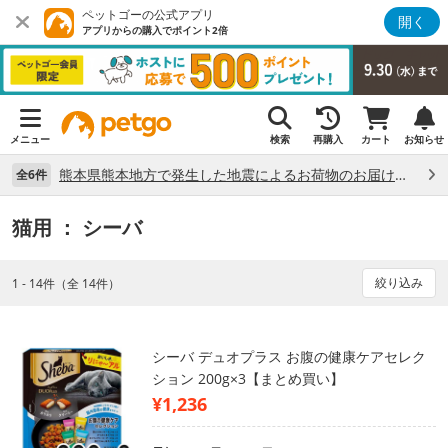
ペットゴーの公式アプリ
開く
アプリからの購入でポイント2倍
メニュー
検索
再購入
カート
お知らせ
熊本県熊本地方で発生した地震によるお荷物のお届け状況について （7/28）
全6件
猫用
： シーバ
絞り込み
1 - 14件（全 14件）
シーバ デュオプラス お腹の健康ケアセレク
ション 200g×3【まとめ買い】
¥1,236